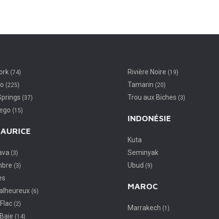
lignes de chemins de fer au
siècle. Le quartier d’Uptown e
plus prisé par […]
ork
Rivière Noire
(74)
(19)
do
Tamarin
(225)
(20)
Springs
Trou aux Biches
(37)
(3)
iego
(15)
INDONÉSIE
MAURICE
Kuta
lava
Seminyak
(3)
mbre
Ubud
(3)
(9)
es
MAROC
alheureux
(6)
 Flac
(2)
Marrakech
(1)
 Baie
(14)