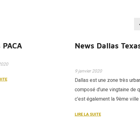
 PACA
News Dallas Texa
 2020
9 janvier 2020
UITE
Dallas est une zone très urba
composé d’une vingtaine de qu
c’est également la 9ème ville
États-Unis. Elle est située dan
LIRE LA SUITE
du Texas et est spécialisé da
technologie de l’industrie pétr
Elle s’est développée grâce 