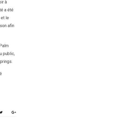
ir à
té a été
 et le
son afin
 Palm
 public,
prings.
é