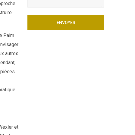
approche
truire
ENVOYER
de Palm
envisager
ux autres
pendant,
 pièces
ratique.
Wexler et