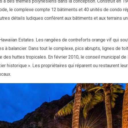
s à des thèmes polynésiens dans la conception. Construit en 19
a mode, le complexe compte 12 bâtiments et 40 unités de condo ré
autres détails ludiques confèrent aux bâtiments et aux terrains u
Hawaiian Estates. Les rangées de contreforts orange vif qui sou
es à balancier. Dans tout le complexe, pics abrupts, lignes de toi
re des huttes tropicales. En février 2010, le conseil municipal de
er historique ». Les propriétaires qui réparent ou restaurent leu
scaux.