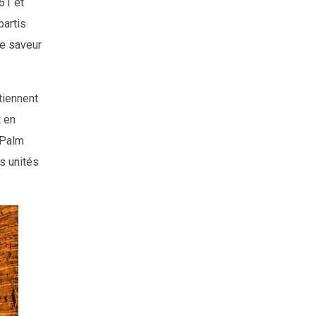
61 et
partis
ne saveur
tiennent
t en
 Palm
rs unités