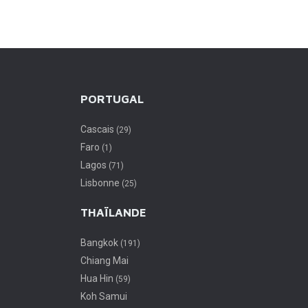
 XXème
résidentiels. Il faut savoir que les
des tem
st le
français sont les premiers
France. 
investisseurs […]
froids et
PORTUGAL
Cascais
(29)
Faro
(1)
Lagos
(71)
Lisbonne
(25)
THAÏLANDE
Bangkok
(191)
Chiang Mai
Hua Hin
(59)
Koh Samui