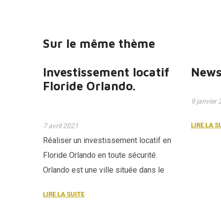
Sur le même thème
Investissement locatif
News
Floride Orlando.
9 janvier
LIRE LA S
7 avril 2021
Réaliser un investissement locatif en
Floride Orlando en toute sécurité.
Orlando est une ville située dans le
centre de la Floride. La ville reste une
LIRE LA SUITE
référence dans le domaine des parcs
d’attractions, Disney, Sea World,