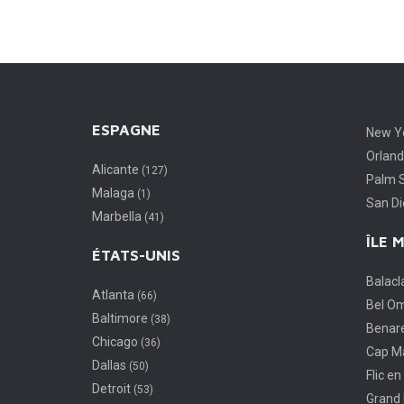
Universal Studio. La ville n’en est pas
moins attractive au regard des
investisseurs étrangers. Très
appréciée par son offre immobilière
[…]
ESPAGNE
New Y
Orlan
Alicante
(127)
Palm 
Malaga
(1)
San D
Marbella
(41)
ÎLE 
ÉTATS-UNIS
Balac
Atlanta
(66)
Bel O
Baltimore
(38)
Benar
Chicago
(36)
Cap M
Dallas
(50)
Flic en
Detroit
(53)
Grand