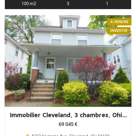
100 m2
3
1
A VENDRE
INVESTIR
Immobilier Cleveland, 3 chambres, Ohio, USA
69 045
€