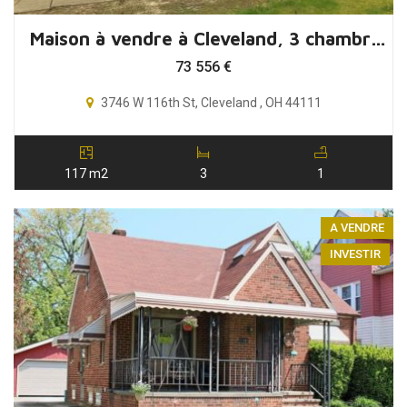
Maison à vendre à Cleveland, 3 chambres, Ohio, USA
73 556
€
3746 W 116th St, Cleveland , OH 44111
117 m2
3
1
A VENDRE
INVESTIR