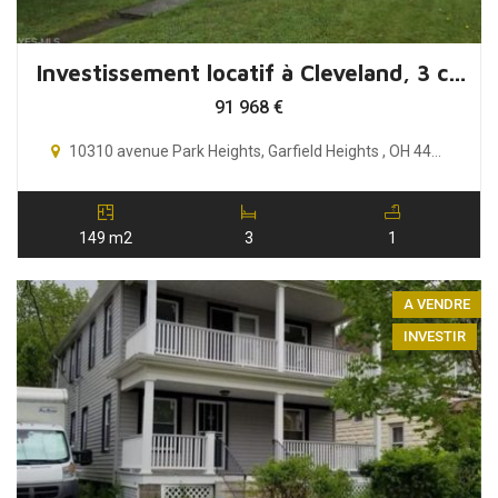
Investissement locatif à Cleveland, 3 chambres, Ohio, USA
91 968
€
10310 avenue Park Heights, Garfield Heights , OH 44125
149 m2
3
1
A VENDRE
INVESTIR