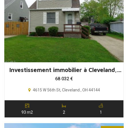
Investissement immobilier à Cleveland, 2 chambres, Ohio, USA
68 032
€
4615 W 56th St, Cleveland , OH 44144
93 m2
2
1