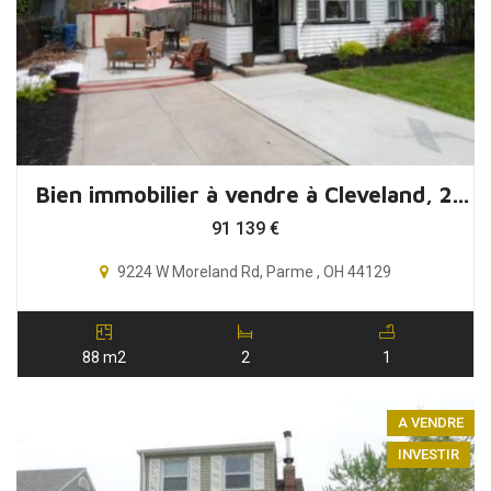
Bien immobilier à vendre à Cleveland, 2 chambres, Ohio, USA
91 139
€
9224 W Moreland Rd, Parme , OH 44129
88 m2
2
1
A VENDRE
INVESTIR