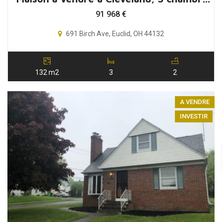
91 968
€
691 Birch Ave, Euclid, OH 44132
132 m2
3
2
A VENDRE
INVESTIR