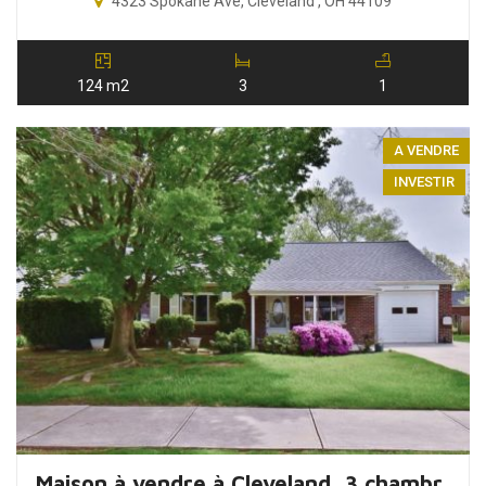
4323 Spokane Ave, Cleveland , OH 44109
124 m2
3
1
A VENDRE
INVESTIR
Maison à vendre à Cleveland, 3 chambres, Ohio, USA