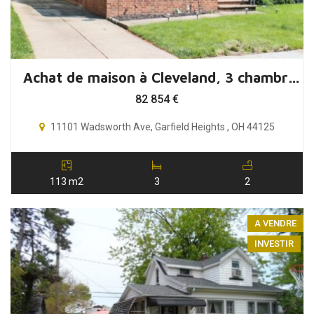
Achat de maison à Cleveland, 3 chambres, Ohio, USA
82 854
€
11101 Wadsworth Ave, Garfield Heights , OH 44125
113 m2
3
2
A VENDRE
INVESTIR