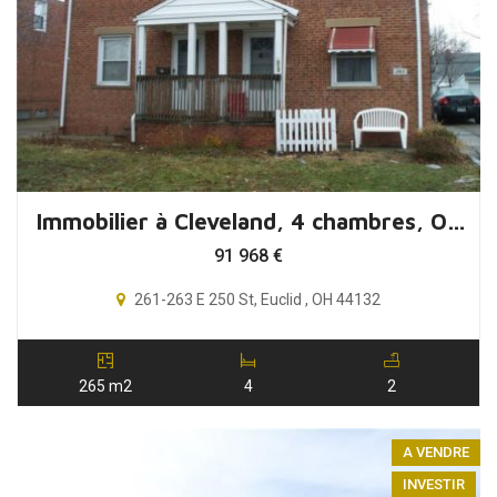
Immobilier à Cleveland, 4 chambres, Ohio, USA
91 968
€
261-263 E 250 St, Euclid , OH 44132
265 m2
4
2
A VENDRE
INVESTIR