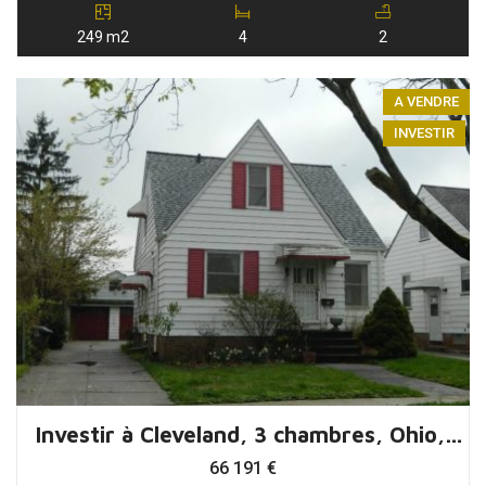
249 m2
4
2
A VENDRE
INVESTIR
Investir à Cleveland, 3 chambres, Ohio, USA
66 191
€