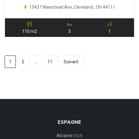
13437 Wainstead Ave, Cleveland , OH 44111
110 m2
3
1
1
2
…
11
Suivant
ESPAGNE
Alicante
(127)