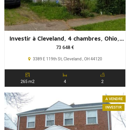
Investir à Cleveland, 4 chambres, Ohio, USA
73 648
€
3389 E 119th St, Cleveland , OH 44120
265 m2
4
2
A VENDRE
INVESTIR