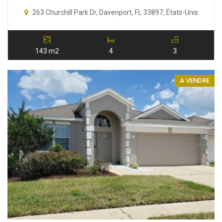
263 Churchill Park Dr, Davenport, FL 33897, États-Unis
143 m2
4
3
A VENDRE