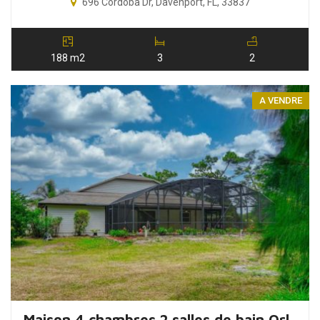
696 Cordoba Dr, Davenport, FL, 33837
188 m2
3
2
A VENDRE
Maison 4 chambres 2 salles de bain Orlando Floride