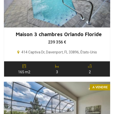
Maison 3 chambres Orlando Floride
239 356
€
414 Captiva Dr, Davenport, FL 33896, États-Unis
165 m2
3
2
A VENDRE