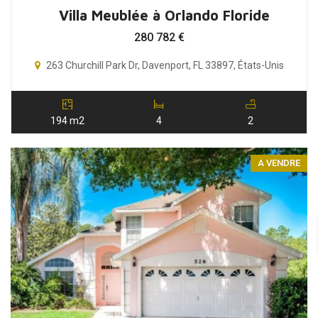
Villa Meublée à Orlando Floride
280 782
€
263 Churchill Park Dr, Davenport, FL 33897, États-Unis
194 m2
4
2
A VENDRE