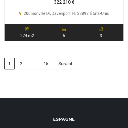
322 210
€
206 Bonville Dr, Davenport, FL 33897, États-Unis
274 m2
5
3
1
2
…
15
Suivant
ESPAGNE