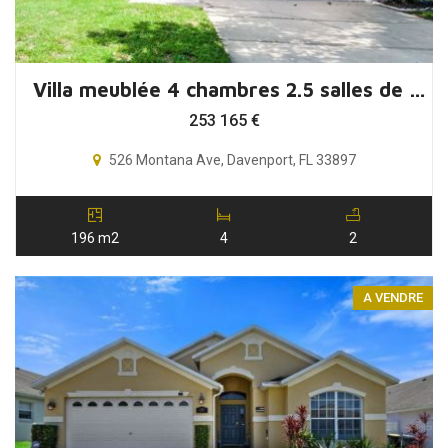
Villa meublée 4 chambres 2.5 salles de bain Orlando Floride
253 165
€
526 Montana Ave, Davenport, FL 33897
196 m2
4
2
A VENDRE