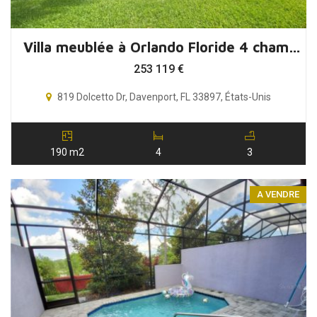
Villa meublée à Orlando Floride 4 chambres 3 salles de bain
253 119
€
819 Dolcetto Dr, Davenport, FL 33897, États-Unis
190 m2
4
3
A VENDRE