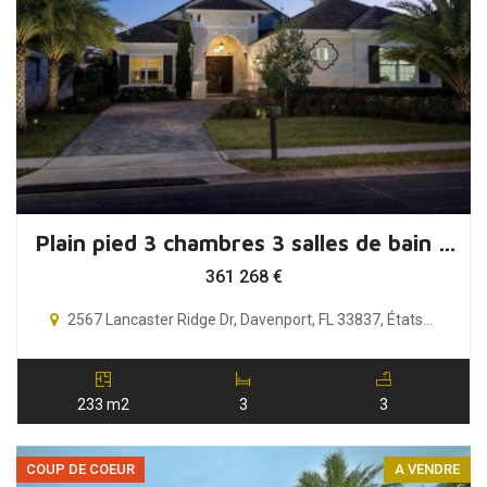
Plain pied 3 chambres 3 salles de bain Orlando Floride – USA
361 268
€
2567 Lancaster Ridge Dr, Davenport, FL 33837, États-Unis
233 m2
3
3
COUP DE COEUR
A VENDRE