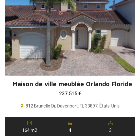
Maison de ville meublée Orlando Floride
237 515
€
812 Brunello Dr, Davenport, FL 33897, États-Unis
164 m2
4
3