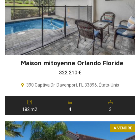
Maison mitoyenne Orlando Floride
322 210
€
390 Captiva Dr, Davenport, FL 33896, États-Unis
182 m2
4
3
A VENDRE