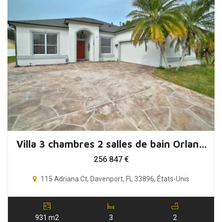
Villa 3 chambres 2 salles de bain Orlando, Floride – USA
256 847
€
115 Adriana Ct, Davenport, FL 33896, États-Unis
931 m2
3
2