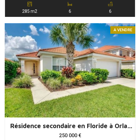
285 m2
6
6
A VENDRE
Résidence secondaire en Floride à Orlando
250 000
€