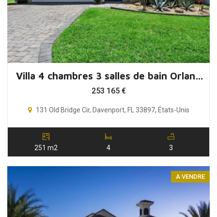
Villa 4 chambres 3 salles de bain Orlando Floride
253 165
€
131 Old Bridge Cir, Davenport, FL 33897, États-Unis
251 m2
4
3
A VENDRE