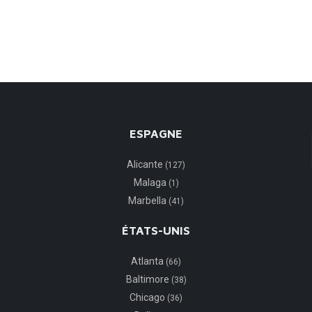
La ville n’en est pas moins attractive au regard des
investisseurs étrangers. Très appréciée par son offre
immobilière […]
ESPAGNE
Alicante
(127)
Malaga
(1)
Marbella
(41)
ÉTATS-UNIS
Atlanta
(66)
Baltimore
(38)
Chicago
(36)