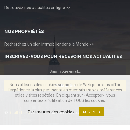
Retrouvez
nos actualités en ligne >>
NOS PROPRIÉTÉS
Recherchez
un bien immobilier dans le Monde >>
INSCRIVEZ-VOUS POUR RECEVOIR NOS ACTUALITÉS
Nous utilisons des cookies sur notre site Web pour vous offrir
S'INSCRIRE
l'expérience la plus pertinente en mémorisant vos préférences
et les visites répétées. En cliquant sur «Accepter», vous
consentez à l'utilisation de TOUS les cookies.
Paramètres des cookies
ACCEPTER
©
Realty Luxe
2022. Tous droits réservés.