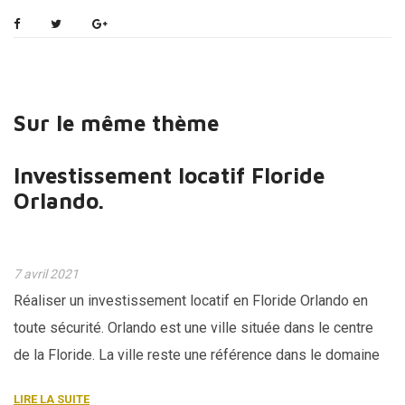
Sur le même thème
Investissement locatif Floride
N
Orlando.
9 
LI
7 avril 2021
Réaliser un investissement locatif en Floride Orlando en
toute sécurité. Orlando est une ville située dans le centre
de la Floride. La ville reste une référence dans le domaine
des parcs d’attractions, Disney, Sea World, Universal Studio.
LIRE LA SUITE