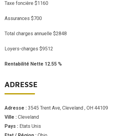
Taxe foncière $1160
Assurances $700
ark
Total charges annuelle $2848
Loyers-charges $9512
Rentabilité Nette 12.55 %
ADRESSE
Adresse :
3545 Trent Ave, Cleveland , OH 44109
Ville :
Cleveland
Pays :
Etats Unis
Etat / Région :
Ohio