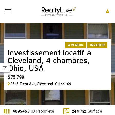
A VENDRE
INVESTIR
Investissement locatif à
Cleveland, 4 chambres,
Ohio, USA
$
75 799
3545 Trent Ave, Cleveland , OH 44109
4095463
ID Propriété
249
m2
Surface