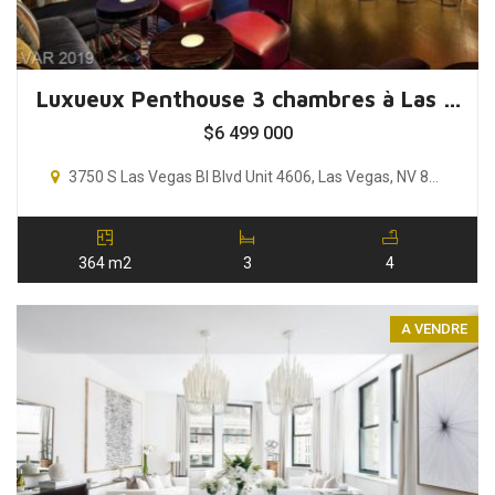
Luxueux Penthouse 3 chambres à Las Vegas, Nevada, USA
$
6 499 000
3750 S Las Vegas Bl Blvd Unit 4606, Las Vegas, NV 89158
364 m2
3
4
A VENDRE