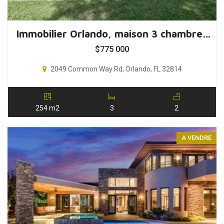
Immobilier Orlando, maison 3 chambres, Floride, USA
$
775 000
2049 Common Way Rd, Orlando, FL 32814
254 m2
3
2
A VENDRE