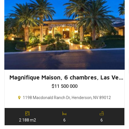
Magnifique Maison, 6 chambres, Las Vegas, Nevada, USA
$
11 500 000
1198 Macdonald Ranch Dr, Henderson, NV 89012
2 188 m2
6
6