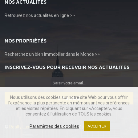
NOS ACTUALITÉS
Retrouvez
nos actualités en ligne >>
NOS PROPRIÉTÉS
Recherchez
un bien immobilier dans le Monde >>
INSCRIVEZ-VOUS POUR RECEVOIR NOS ACTUALITÉS
Nous utilisons des cookies sur notre site Web pour vous offrir
S'INSCRIRE
l'expérience la plus pertinente en mémorisant vos préférences
et les visites répétées. En cliquant sur «Accepter», vous
consentez à l'utilisation de TOUS les cookies.
Paramètres des cookies
ACCEPTER
©
Realty Luxe
2022. Tous droits réservés.