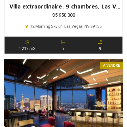
Villa extraordinaire, 9 chambres, Las Vegas, Nevada, USA
$
5 950 000
12 Morning Sky Ln, Las Vegas, NV 89135
1 213 m2
9
9
A VENDRE