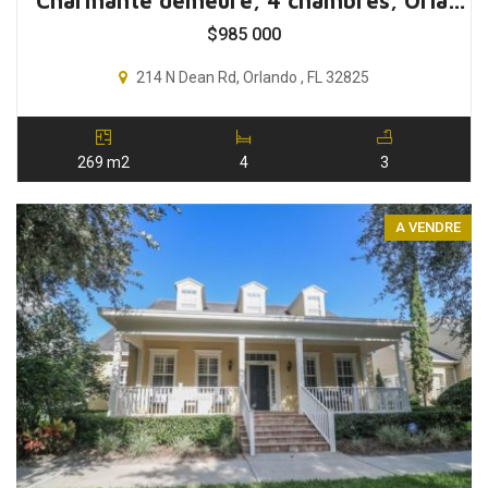
Charmante demeure, 4 chambres, Orlando, Floride, USA
$
985 000
214 N Dean Rd, Orlando , FL 32825
269 m2
4
3
A VENDRE