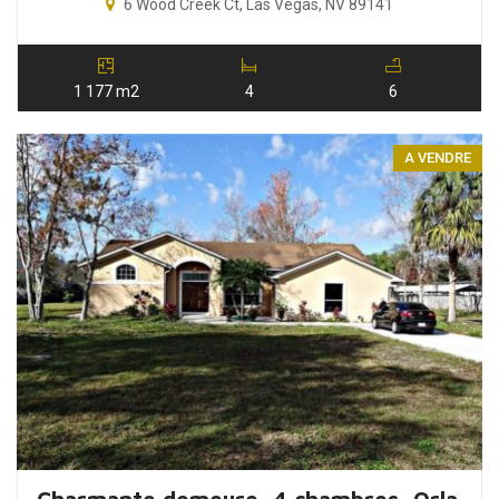
6 Wood Creek Ct, Las Vegas, NV 89141
1 177 m2
4
6
A VENDRE