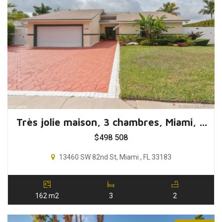
Très jolie maison, 3 chambres, Miami, Floride, USA
$
498 508
13460 SW 82nd St, Miami , FL 33183
162 m2
3
2