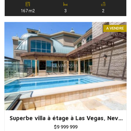
167 m2
3
2
A VENDRE
Superbe villa à étage à Las Vegas, Nevada, USA
$
9 999 999