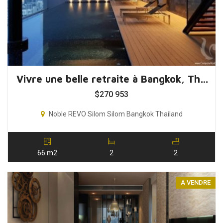
Vivre une belle retraite à Bangkok, Thaïlande
$
270 953
Noble REVO Silom Silom Bangkok Thailand
66 m2
2
2
A VENDRE