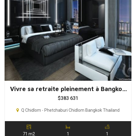
Vivre sa retraite pleinement à Bangkok, Thaïlande
$
383 631
Q Chidlom - Phetchaburi Chidlom Bangkok Thailand
71 m2
1
1