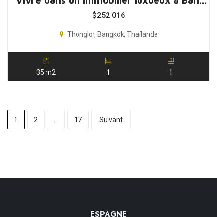
Vivre dans un immobilier luxueux à Bangkok, Thaïlande
$
252 016
Thonglor, Bangkok, Thaïlande
35 m2
1
1
1
2
…
17
Suivant
ESPAGNE