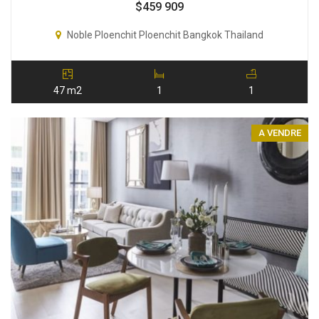
$
459 909
Noble Ploenchit Ploenchit Bangkok Thailand
47 m2
1
1
A VENDRE