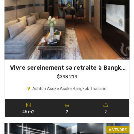
Vivre sereinement sa retraite à Bangkok, Thaïlande
$
398 219
Ashton Asoke Asoke Bangkok Thailand
46 m2
2
2
A VENDRE