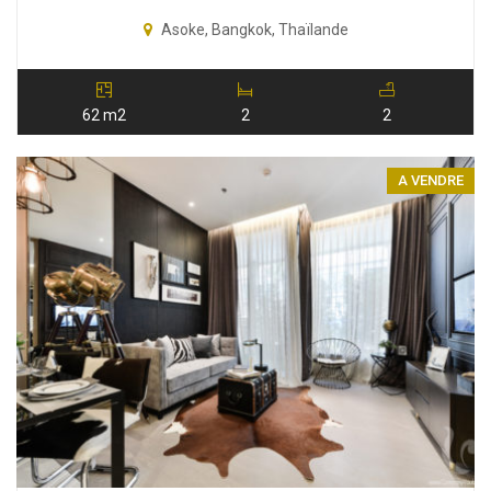
Asoke, Bangkok, Thaïlande
62 m2
2
2
A VENDRE