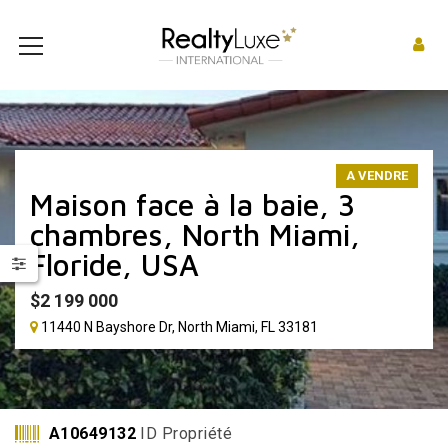
A VENDRE
Maison face à la baie, 3
chambres, North Miami,
Floride, USA
$
2 199 000
11440 N Bayshore Dr, North Miami, FL 33181
A10649132
ID Propriété