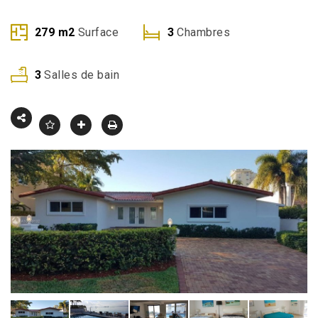
279
m2
Surface
3
Chambres
3
Salles de bain