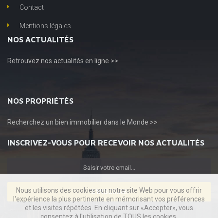
Contact
Mentions légales
NOS ACTUALITÉS
Retrouvez
nos actualités en ligne >>
NOS PROPRIÉTÉS
Recherchez
un bien immobilier dans le Monde >>
INSCRIVEZ-VOUS POUR RECEVOIR NOS ACTUALITÉS
Nous utilisons des cookies sur notre site Web pour vous offrir
S'INSCRIRE
l'expérience la plus pertinente en mémorisant vos préférences
et les visites répétées. En cliquant sur «Accepter», vous
consentez à l'utilisation de TOUS les cookies.